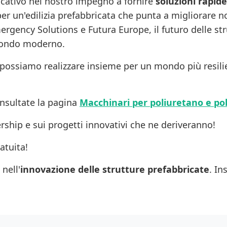
icativo nel nostro impegno a fornire
soluzioni rapide
r un'edilizia prefabbricata che punta a migliorare no
ergency Solutions e Futura Europe, il futuro delle str
 mondo moderno.
 possiamo realizzare insieme per un mondo più resilie
onsultate la pagina
Macchinari per poliuretano e po
ship e sui progetti innovativi che ne deriveranno!
atuita!
nell'
innovazione delle strutture prefabbricate
. I