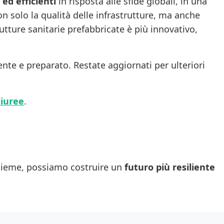
 ed efficienti
in risposta alle sfide globali, in una
n solo la qualità delle infrastrutture, ma anche
utture sanitarie prefabbricate è più innovativo,
nte e preparato. Restate aggiornati per ulteriori
liuree
.
nsieme, possiamo costruire un
futuro più resiliente