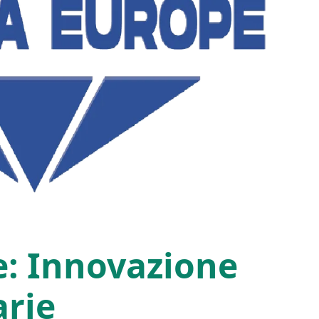
e: Innovazione
arie