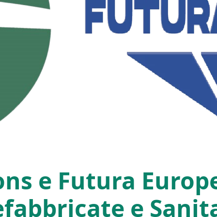
ns e Futura Europ
efabbricate e Sanit